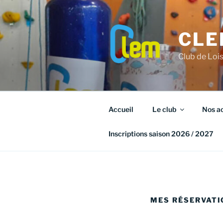
Aller
au
contenu
CLE
principal
Club de Loi
Accueil
Le club
Nos ac
Inscriptions saison 2026 / 2027
MES RÉSERVATI