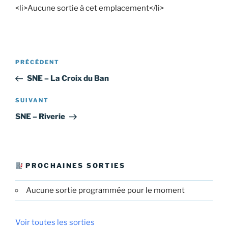
<li>Aucune sortie à cet emplacement</li>
Navigation
Article
PRÉCÉDENT
de
précédent
SNE – La Croix du Ban
l’article
Article
SUIVANT
suivant
SNE – Riverie
PROCHAINES SORTIES
Aucune sortie programmée pour le moment
Voir toutes les sorties