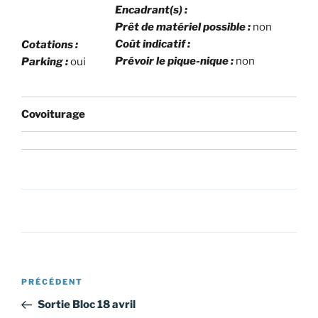
Encadrant(s) :
Prêt de matériel possible :
non
Coût indicatif :
Cotations :
Prévoir le pique-nique :
non
Parking :
oui
Covoiturage
Navigation
Article
PRÉCÉDENT
de
précédent
Sortie Bloc 18 avril
l’article