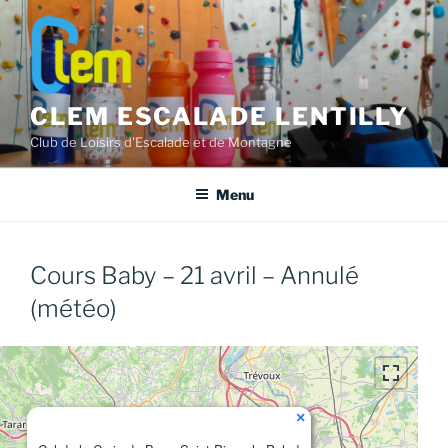
Aller
au
contenu
principal
CLEM ESCALADE LENTILLY
Club de Loisirs d'Escalade et de Montagne
Menu
Cours Baby – 21 avril – Annulé
(météo)
×