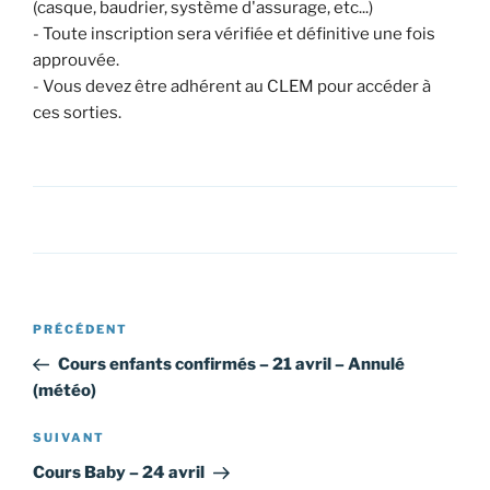
(casque, baudrier, système d'assurage, etc...)
- Toute inscription sera vérifiée et définitive une fois
approuvée.
- Vous devez être adhérent au CLEM pour accéder à
ces sorties.
Navigation
Article
PRÉCÉDENT
de
précédent
Cours enfants confirmés – 21 avril – Annulé
l’article
(météo)
Article
SUIVANT
suivant
Cours Baby – 24 avril