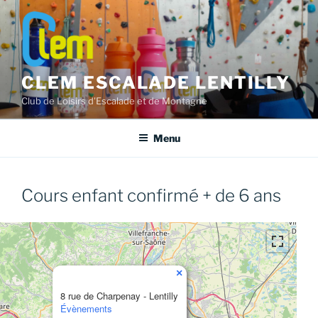
Aller
au
contenu
principal
CLEM ESCALADE LENTILLY
Club de Loisirs d'Escalade et de Montagne
Menu
Cours enfant confirmé + de 6 ans
×
8 rue de Charpenay - Lentilly
Évènements