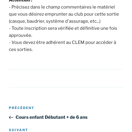
- Précisez dans le champ commentaires le matériel
que vous désirez emprunter au club pour cette sortie
(casque, baudrier, système d'assurage, etc...)
- Toute inscription sera vérifiée et définitive une fois
approuvée.
- Vous devez être adhérent au CLEM pour accéder à
ces sorties.
Navigation
Article
PRÉCÉDENT
de
précédent
Cours enfant Débutant + de 6 ans
l’article
Article
SUIVANT