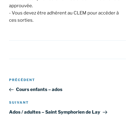
approuvée.
- Vous devez être adhérent au CLEM pour accéder à
ces sorties.
Navigation
Article
PRÉCÉDENT
de
précédent
Cours enfants – ados
l’article
Article
SUIVANT
suivant
Ados / adultes – Saint Symphorien de Lay