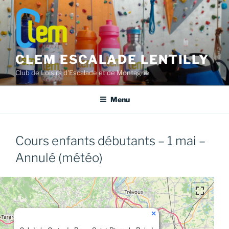
Aller
au
contenu
principal
CLEM ESCALADE LENTILLY
Club de Loisirs d'Escalade et de Montagne
Menu
Cours enfants débutants – 1 mai –
Annulé (météo)
×