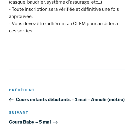
(casque, baudrier, système d'assurage, etc...)
- Toute inscription sera vérifiée et définitive une fois
approuvée.
- Vous devez être adhérent au CLEM pour accéder à
ces sorties.
Navigation
Article
PRÉCÉDENT
de
précédent
Cours enfants débutants – 1 mai – Annulé (météo)
l’article
Article
SUIVANT
suivant
Cours Baby – 5 mai