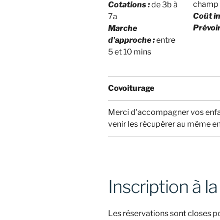
champ 
Cotations :
de 3b à
Coût in
7a
Prévoir
Marche
d'approche :
entre
5 et 10 mins
Covoiturage
Merci d'accompagner vos enfan
venir les récupérer au même en
Inscription à la
Les réservations sont closes po