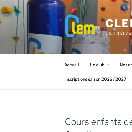
Aller
au
contenu
CLE
principal
Club de Loi
Accueil
Le club
Nos ac
Inscriptions saison 2026 / 2027
Cours enfants dé