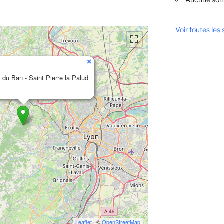
Voir toutes les 
×
x du Ban - Saint Pierre la Palud
Leaflet
| ©
OpenStreetMap