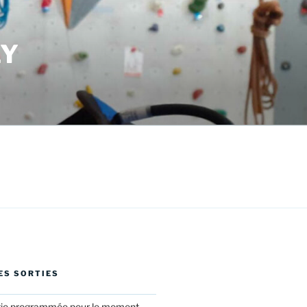
LY
ES SORTIES
tie programmée pour le moment