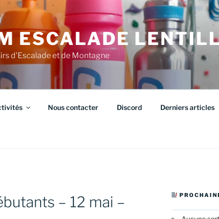
M ESCALADE LENTIL
sirs d'Escalade et de Montagne
tivités
Nous contacter
Discord
Derniers articles
PROCHAIN
butants – 12 mai –
Aucune sor