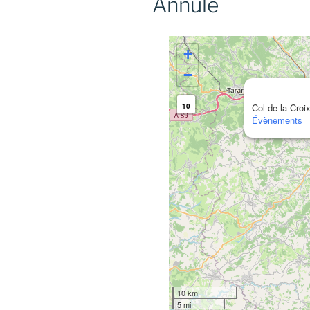
Annulé
+
−
10
Col de la Croi
Évènements
10 km
5 mi