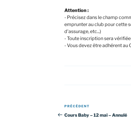
Attention :
- Précisez dans le champ comm
emprunter au club pour cette s
d'assurage, etc...)
- Toute inscription sera vérifié
- Vous devez être adhérent au 
Navigation
Article
PRÉCÉDENT
de
précédent
Cours Baby – 12 mai – Annulé
l’article