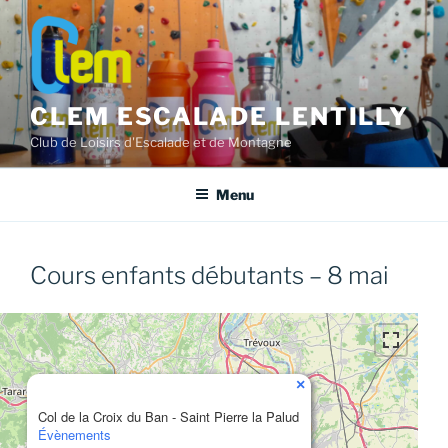
Aller
au
contenu
principal
CLEM ESCALADE LENTILLY
Club de Loisirs d'Escalade et de Montagne
Menu
Cours enfants débutants – 8 mai
×
Col de la Croix du Ban - Saint Pierre la Palud
Évènements