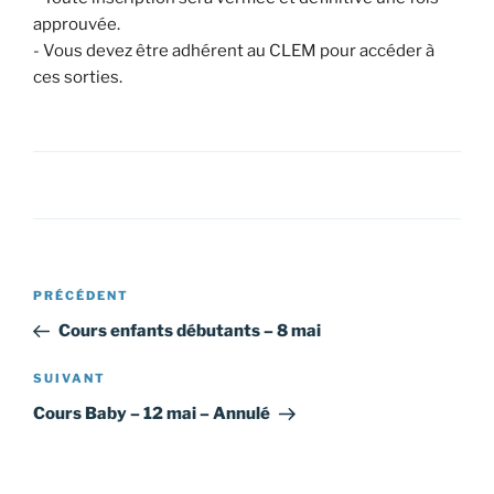
approuvée.
- Vous devez être adhérent au CLEM pour accéder à
ces sorties.
Navigation
Article
PRÉCÉDENT
de
précédent
Cours enfants débutants – 8 mai
l’article
Article
SUIVANT
suivant
Cours Baby – 12 mai – Annulé