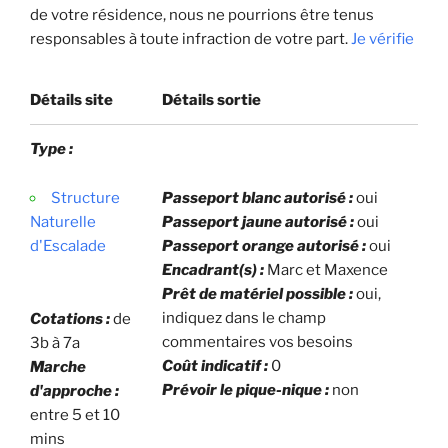
de votre résidence, nous ne pourrions être tenus
responsables à toute infraction de votre part.
Je vérifie
Détails site
Détails sortie
Type :
Structure
Passeport blanc autorisé :
oui
Naturelle
Passeport jaune autorisé :
oui
d'Escalade
Passeport orange autorisé :
oui
Encadrant(s) :
Marc et Maxence
Prêt de matériel possible :
oui,
indiquez dans le champ
Cotations :
de
commentaires vos besoins
3b à 7a
Coût indicatif :
0
Marche
Prévoir le pique-nique :
non
d'approche :
entre 5 et 10
mins