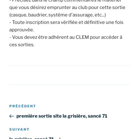
que vous désirez emprunter au club pour cette sortie
(casque, baudrier, système d'assurage, etc...)
- Toute inscription sera vérifiée et définitive une fois
approuvée.
- Vous devez être adhérent au CLEM pour accéder à
ces sorties.
Navigation
Article
PRÉCÉDENT
de
précédent
première sortie site la grisière, sancé 71
l’article
Article
SUIVANT
suivant