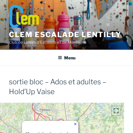
Aller
au
contenu
principal
CLEM ESCALADE LENTILLY
Club de Loisirs d'Escalade et de Montagne
Menu
sortie bloc – Ados et adultes –
Hold’Up Vaise
×