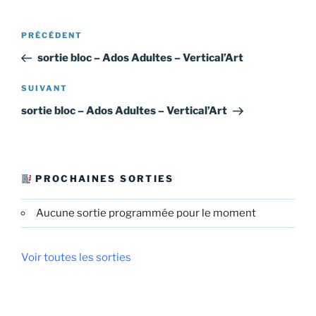
Navigation
Article
PRÉCÉDENT
de
précédent
sortie bloc – Ados Adultes – Vertical’Art
l’article
Article
SUIVANT
suivant
sortie bloc – Ados Adultes – Vertical’Art
PROCHAINES SORTIES
Aucune sortie programmée pour le moment
Voir toutes les sorties