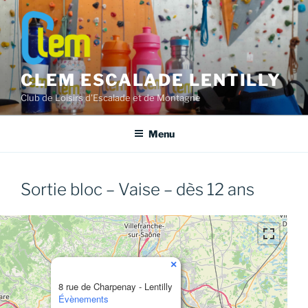
Aller
au
contenu
principal
CLEM ESCALADE LENTILLY
Club de Loisirs d'Escalade et de Montagne
Menu
Sortie bloc – Vaise – dès 12 ans
×
8 rue de Charpenay - Lentilly
Évènements