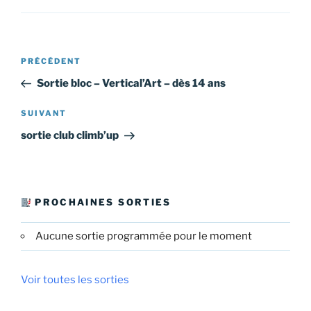
Navigation
Article
PRÉCÉDENT
de
précédent
Sortie bloc – Vertical’Art – dès 14 ans
l’article
Article
SUIVANT
suivant
sortie club climb’up
PROCHAINES SORTIES
Aucune sortie programmée pour le moment
Voir toutes les sorties