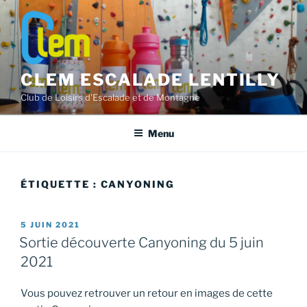
Aller
au
contenu
principal
CLEM ESCALADE LENTILLY
Club de Loisirs d'Escalade et de Montagne
Menu
ÉTIQUETTE :
CANYONING
PUBLIÉ
5 JUIN 2021
LE
Sortie découverte Canyoning du 5 juin
2021
Vous pouvez retrouver un retour en images de cette