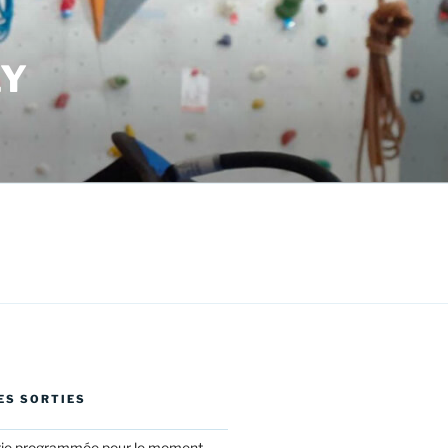
LY
ES SORTIES
tie programmée pour le moment