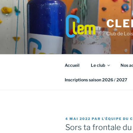
Aller
au
contenu
CLE
principal
Club de Loi
Accueil
Le club
Nos ac
Inscriptions saison 2026 / 2027
PUBLIÉ
4 MAI 2022
PAR
L'ÉQUIPE DU 
LE
Sors ta frontale du