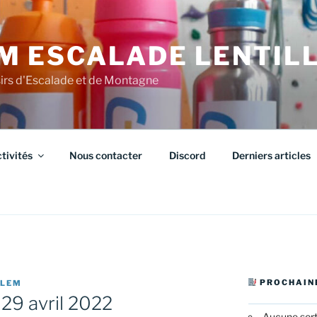
M ESCALADE LENTIL
sirs d'Escalade et de Montagne
tivités
Nous contacter
Discord
Derniers articles
PROCHAIN
CLEM
 29 avril 2022
Aucune sor