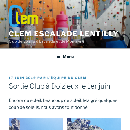
Aller
au
contenu
principal
CLEM ESCALADE LENTILLY
Club de Loisirs d'Escalade et de Montagne
Menu
PUBLIÉ
17 JUIN 2019
PAR
L'ÉQUIPE DU CLEM
LE
Sortie Club à Doizieux le 1er juin
Encore du soleil, beaucoup de soleil. Malgré quelques
coup de soleils, nous avons tout donné