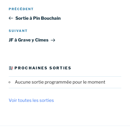
Navigation
Article
PRÉCÉDENT
de
précédent
Sortie à Pin Bouchain
l’article
Article
SUIVANT
suivant
JF à Grave y Cimes
PROCHAINES SORTIES
Aucune sortie programmée pour le moment
Voir toutes les sorties