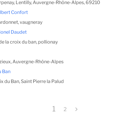
rpenay, Lentilly, Auvergne-Rhône-Alpes, 69210
Albert Confort
ardonnet, vaugneray
Lionel Daudet
e la croix du ban, pollionay
oizieux, Auvergne-Rhône-Alpes
u Ban
ix du Ban, Saint Pierre la Palud
1
2