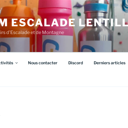
M ESCALADE LENTIL
sirs d'Escalade et de Montagne
tivités
Nous contacter
Discord
Derniers articles
S