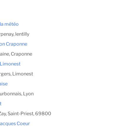
 la météo
penay, lentilly
ion Craponne
maine, Craponne
t Limonest
rgers, Limonest
aise
urbonnais, Lyon
t
Zay, Saint-Priest, 69800
Jacques Coeur