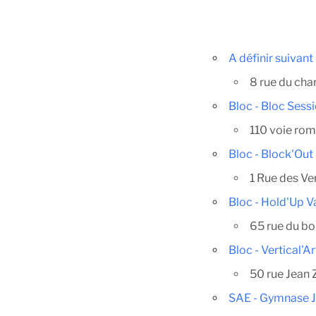
A définir suivant
8 rue du char
Bloc - Bloc Sess
110 voie ro
Bloc - Block'Ou
1 Rue des Ve
Bloc - Hold'Up V
65 rue du bo
Bloc - Vertical'Ar
50 rue Jean 
SAE - Gymnase 