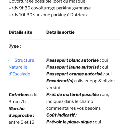
Covoiturage possible (port du masque)
– rdv 9h30 covoiturage parking gymnase
– rdv 10h30 sur zone parking à Doizieux
Détails site
Détails sortie
Type :
Structure
Passeport blanc autorisé :
oui
Naturelle
Passeport jaune autorisé :
oui
d'Escalade
Passeport orange autorisé :
oui
Encadrant(s) :
olivier epp & olivier
versini
Prêt de matériel possible :
oui,
Cotations :
du
indiquez dans le champ
3b au 7b
commentaires vos besoins
Marche
Coût indicatif :
d'approche :
Prévoir le pique-nique :
oui
entre 5 et 15