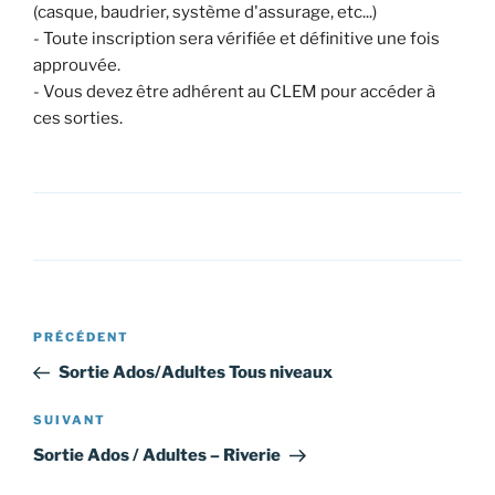
(casque, baudrier, système d'assurage, etc...)
- Toute inscription sera vérifiée et définitive une fois
approuvée.
- Vous devez être adhérent au CLEM pour accéder à
ces sorties.
Navigation
Article
PRÉCÉDENT
de
précédent
Sortie Ados/Adultes Tous niveaux
l’article
Article
SUIVANT
suivant
Sortie Ados / Adultes – Riverie