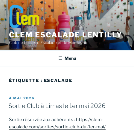
Aller
au
contenu
principal
CLEM ESCALADE LENTILLY
Club de Loisirs d'Escalade et de Montagne
Menu
ÉTIQUETTE :
ESCALADE
PUBLIÉ
4 MAI 2026
LE
Sortie Club à Limas le 1er mai 2026
Sortie réservée aux adhérents :
https://clem-
escalade.com/sorties/sortie-club-du-1er-mai/