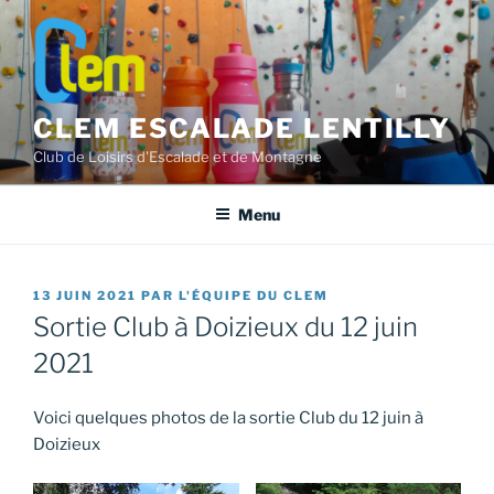
Aller
au
contenu
principal
CLEM ESCALADE LENTILLY
Club de Loisirs d'Escalade et de Montagne
Menu
PUBLIÉ
13 JUIN 2021
PAR
L'ÉQUIPE DU CLEM
LE
Sortie Club à Doizieux du 12 juin
2021
Voici quelques photos de la sortie Club du 12 juin à
Doizieux