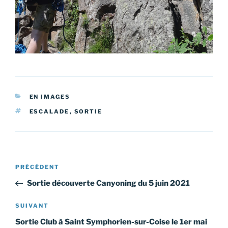
CATÉGORIES
EN IMAGES
ÉTIQUETTES
ESCALADE
,
SORTIE
Navigation
Article
PRÉCÉDENT
de
précédent
Sortie découverte Canyoning du 5 juin 2021
l’article
Article
SUIVANT
suivant
Sortie Club à Saint Symphorien-sur-Coise le 1er mai